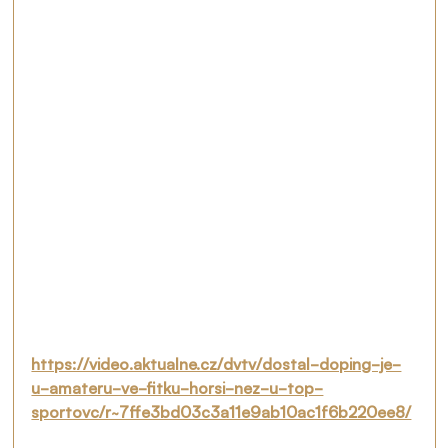
https://video.aktualne.cz/dvtv/dostal-doping-je-
u-amateru-ve-fitku-horsi-nez-u-top-
sportovc/r~7ffe3bd03c3a11e9ab10ac1f6b220ee8/