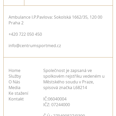
Ambulance I.P.Pavlova: Sokolská 1662/35, 120 00
Praha 2
Jiri Dostal on Bridging the Gap Between
+420 722 050 450
Science and Practice in Elite Sports
info@centrumsportmed.cz
Home
Společnost je zapsaná ve
Služby
spolkovém rejstříku vedeném u
O Nás
Městského soudu v Praze,
Media
spisová značka L68214
Ke stažení
Kontakt
IČ:06040004
IČZ: 07244000
Č.Ú.: 279490827/0300