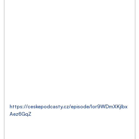
https://ceskepodcasty.cz/episode/Ior9WDmXKjlbx
Aez6GqZ