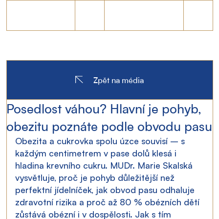
Zpět na média
Posedlost váhou? Hlavní je pohyb,
obezitu poznáte podle obvodu pasu
Obezita a cukrovka spolu úzce souvisí – s 
každým centimetrem v pase dolů klesá i 
hladina krevního cukru. MUDr. Marie Skalská 
vysvětluje, proč je pohyb důležitější než 
perfektní jídelníček, jak obvod pasu odhaluje 
zdravotní rizika a proč až 80 % obézních dětí 
zůstává obézní i v dospělosti. Jak s tím 