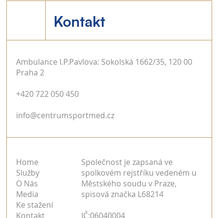
Kontakt
Ambulance I.P.Pavlova: Sokolská 1662/35, 120 00
Praha 2
Amatérský doping je byznys za stamilióny
+420 722 050 450
a organizovaná kriminální činnost
info@centrumsportmed.cz
Home
Společnost je zapsaná ve
Služby
spolkovém rejstříku vedeném u
O Nás
Městského soudu v Praze,
Media
spisová značka L68214
Ke stažení
Kontakt
IČ:06040004