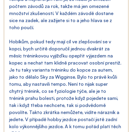
počtem závodů za rok, takže má jen omezené 
množství zkušeností. V každém závodě dostane 
sice na zadek, ale zažijete si to a jeho hlava se z 
toho poučí.
Hobíkům, pokud tedy mají cíl ve zlepšování se v 
kopci, bych určitě doporučil jednou dvakrát za 
měsíc tréninkovou vyjížďku opepřit výjezdem na 
kopec a nechat tam klidně pracovat osobní prestiž. 
Je tu taky varianta tréninku do kopce za autem, 
jako to dělalo Sky za Wigginse. Bylo to právě kvůli 
tomu, aby nastavili tempo. Není to nijak super 
chytrý trénink, co se fyziologie týče, ale je to 
trénink prahu bolesti, protože když pojedete sami, 
tak i když třeba nechcete, tak si podvědomě 
povolíte. Takto zkrátka nemůžete, vidíte nárazník a 
jedete. V případě hobby jezdce postačí jistě zadní 
kolo výkonnějšího jezdce. A k tomu pořád platí těch 