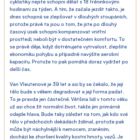
cyklistiky nejste schopni dělat s 18 tréninkovými 
hodinami za týden. A tím, že začala jezdit takto, je 
dnes schopná se zlepšovat v dlouhých stoupáních, 
protože právě ta jsou o tom, že jste po dlouhý 
časový úsek schopni kompenzovat vnitřní 
prostředí, neboli být v dostatečném komfortu. To 
se právě děje, když dotrénujete vytrvalost, zlepšíte 
ekonomiku pohybu a případně navýšíte aerobní 
kapacitu. Protože to pak pomáhá doraz vydržet po 
delší čas.
Van Vleutenové je 39 let a asi by se čekalo, že její 
tělo bude s věkem degradovat a její forma padat. 
To je pravda jen částečně. Většina lidí v tomto věku 
už asi chce žít normální život, takže jim primárně 
odejde hlava. Bude taky záležet na tom, jak kdo své 
tělo v předchozích dekádách ždímal, protože pak 
může být náchylnější k nemocem, zraněním, 
dochází ke zhoršení kvality kostní hmoty, vazů. Je 