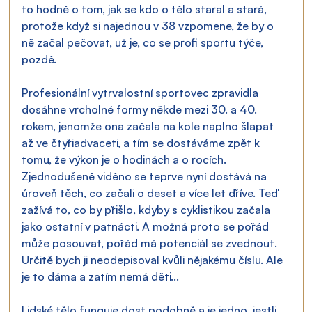
to hodně o tom, jak se kdo o tělo staral a stará, 
protože když si najednou v 38 vzpomene, že by o 
ně začal pečovat, už je, co se profi sportu týče, 
pozdě.
Profesionální vytrvalostní sportovec zpravidla 
dosáhne vrcholné formy někde mezi 30. a 40. 
rokem, jenomže ona začala na kole naplno šlapat 
až ve čtyřiadvaceti, a tím se dostáváme zpět k 
tomu, že výkon je o hodinách a o rocích. 
Zjednodušeně viděno se teprve nyní dostává na 
úroveň těch, co začali o deset a více let dříve. Teď 
zažívá to, co by přišlo, kdyby s cyklistikou začala 
jako ostatní v patnácti. A možná proto se pořád 
může posouvat, pořád má potenciál se zvednout. 
Určitě bych ji neodepisoval kvůli nějakému číslu. Ale 
je to dáma a zatím nemá děti...
Lidské tělo funguje dost podobně a je jedno, jestli 