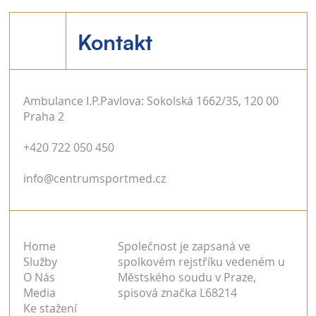
Kontakt
Ambulance I.P.Pavlova: Sokolská 1662/35, 120 00
Praha 2
Křížem krážem sportem (Tréninková
+420 722 050 450
moderna Vojtěcha Hačeckého)
info@centrumsportmed.cz
Home
Společnost je zapsaná ve
Služby
spolkovém rejstříku vedeném u
O Nás
Městského soudu v Praze,
Media
spisová značka L68214
Ke stažení