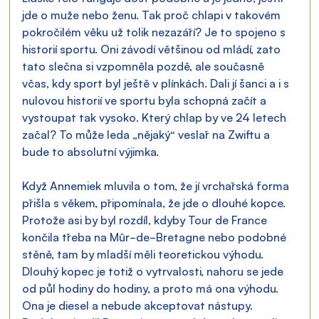
jde o muže nebo ženu. Tak proč chlapi v takovém 
pokročilém věku už tolik nezazáří? Je to spojeno s 
historií sportu. Oni závodí většinou od mládí, zato 
tato slečna si vzpomněla pozdě, ale současně 
včas, kdy sport byl ještě v plínkách. Dali jí šanci a i s 
nulovou historií ve sportu byla schopná začít a 
vystoupat tak vysoko. Který chlap by ve 24 letech 
začal? To může leda „nějaký“ veslař na Zwiftu a 
bude to absolutní výjimka.
Když Annemiek mluvila o tom, že jí vrchařská forma 
přišla s věkem, připomínala, že jde o dlouhé kopce. 
Protože asi by byl rozdíl, kdyby Tour de France 
končila třeba na Mûr-de-Bretagne nebo podobné 
stěně, tam by mladší měli teoretickou výhodu. 
Dlouhý kopec je totiž o vytrvalosti, nahoru se jede 
od půl hodiny do hodiny, a proto má ona výhodu. 
Ona je diesel a nebude akceptovat nástupy. 