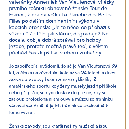
veteránky Annemiek Van Vleutenové, vítězky 
prvního ročníku obnovené ženské Tour de 
France, která na vršku La Planche des Belles 
Filles po dalším dominantním výkonu v 
kopcích pronesla: „Je to něco, co přichází s 
věkem.“ Že tělo, jak stárne, degraduje? Ne 
docela, což je dobrá zpráva i pro hobby 
jezdce, protože možná právě teď, s věkem 
přichází čas zlepšit se v oboru vrchařiny. 
Je zapotřebí si uvědomit, že ač je Van Vleutenové 39 
let, začínala na závodním kole až ve 24 letech a dnes 
zažívá opravdový boom ženské cyklistiky. Z 
amatérského sportu, kdy ženy musely jezdit při škole 
nebo při práci, se nyní dostaly do pozice, kdy si 
zaslouží profesionální smlouvy a můžou se tréninku 
věnovat seriózně. A jejich trénink se adekvátně k 
tomu vyvíjel.
Ženské závody jsou kratší než ty mužské a jsou 