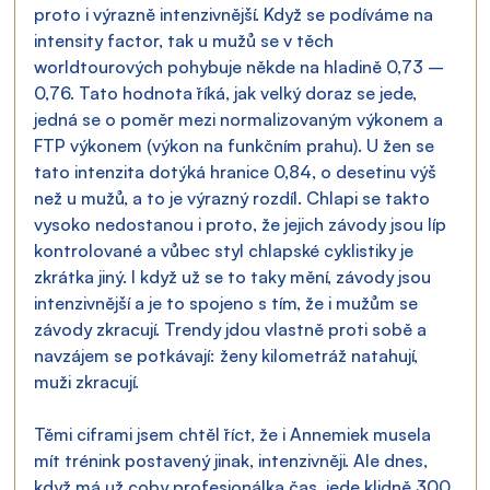
proto i výrazně intenzivnější. Když se podíváme na 
intensity factor, tak u mužů se v těch 
worldtourových pohybuje někde na hladině 0,73 – 
0,76. Tato hodnota říká, jak velký doraz se jede, 
jedná se o poměr mezi normalizovaným výkonem a 
FTP výkonem (výkon na funkčním prahu). U žen se 
tato intenzita dotýká hranice 0,84, o desetinu výš 
než u mužů, a to je výrazný rozdíl. Chlapi se takto 
vysoko nedostanou i proto, že jejich závody jsou líp 
kontrolované a vůbec styl chlapské cyklistiky je 
zkrátka jiný. I když už se to taky mění, závody jsou 
intenzivnější a je to spojeno s tím, že i mužům se 
závody zkracují. Trendy jdou vlastně proti sobě a 
navzájem se potkávají: ženy kilometráž natahují, 
muži zkracují.
Těmi ciframi jsem chtěl říct, že i Annemiek musela 
mít trénink postavený jinak, intenzivněji. Ale dnes, 
když má už coby profesionálka čas, jede klidně 300 