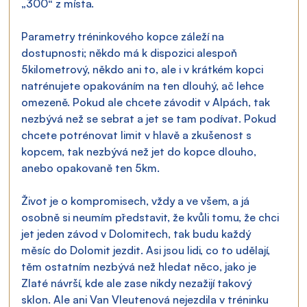
„300“ z místa.
Parametry tréninkového kopce záleží na 
dostupnosti; někdo má k dispozici alespoň 
5kilometrový, někdo ani to, ale i v krátkém kopci 
natrénujete opakováním na ten dlouhý, ač lehce 
omezeně. Pokud ale chcete závodit v Alpách, tak 
nezbývá než se sebrat a jet se tam podívat. Pokud 
chcete potrénovat limit v hlavě a zkušenost s 
kopcem, tak nezbývá než jet do kopce dlouho, 
anebo opakovaně ten 5km.
Život je o kompromisech, vždy a ve všem, a já 
osobně si neumím představit, že kvůli tomu, že chci 
jet jeden závod v Dolomitech, tak budu každý 
měsíc do Dolomit jezdit. Asi jsou lidi, co to udělají, 
těm ostatním nezbývá než hledat něco, jako je 
Zlaté návrší, kde ale zase nikdy nezažijí takový 
sklon. Ale ani Van Vleutenová nejezdila v tréninku 