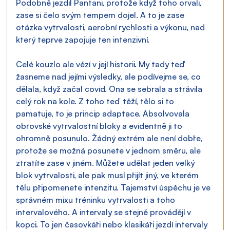
Podobně jezdil Pantani, protože když toho orvali, 
zase si čelo svým tempem dojel. A to je zase 
otázka vytrvalosti, aerobní rychlosti a výkonu, nad 
který teprve zapojuje ten intenzivní.
Celé kouzlo ale vězí v její historii. My tady teď 
žasneme nad jejími výsledky, ale podívejme se, co 
dělala, když začal covid. Ona se sebrala a strávila 
celý rok na kole. Z toho teď těží, tělo si to 
pamatuje, to je princip adaptace. Absolvovala 
obrovské vytrvalostní bloky a evidentně ji to 
ohromně posunulo. Žádný extrém ale není dobře, 
protože se možná posunete v jednom směru, ale 
ztratíte zase v jiném. Můžete udělat jeden velký 
blok vytrvalosti, ale pak musí přijít jiný, ve kterém 
tělu připomenete intenzitu. Tajemství úspěchu je ve 
správném mixu tréninku vytrvalosti a toho 
intervalového. A intervaly se stejně provádějí v 
kopci. To jen časovkáři nebo klasikáři jezdí intervaly 