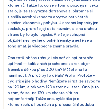
kilometrů. Takže to, co se v tomto pozdějším věku 
stalo, je, že se výrazně dotrénovala, ohromně si 
zlepšila aerobní kapacitu a vytrvalost včetně 
zlepšení ekonomiky pohybu. U aerobní kapacity jen 
spekuluju, protože její data neznám, ale na druhou 
stranu by to bylo logické. Ale že je schopná 
objíždět nesmyslně dlouhé tréninky a ještě se u 
toho smát, je všeobecně známá pravda.
Ona totiž občas trénuje i víc než chlapi, protože 
upřímně – kolik z nich je schopno za rok objet 
trénink s délkou přes 300 km? Můžete na to 
namítnout: A proč by to dělali? Proto! Protože v 
cyklistice jde o hodiny. Nemůžete si říct, že závodíte 
na 120 km, a tak vám 120 v tréninku stačí. Ono je to 
o tom, že se i na 120. km chcete cítit co 
nejkomfortněji. Takže ano, cyklistika je o 
kilometrech, o hodinách a profesionální podobu 