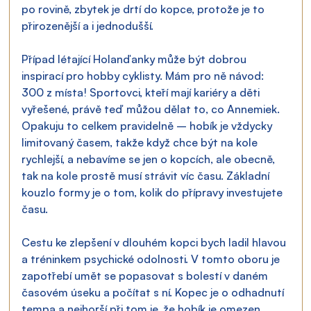
po rovině, zbytek je drtí do kopce, protože je to 
přirozenější a i jednodušší.
Případ létající Holanďanky může být dobrou 
inspirací pro hobby cyklisty. Mám pro ně návod: 
300 z místa! Sportovci, kteří mají kariéry a děti 
vyřešené, právě teď můžou dělat to, co Annemiek. 
Opakuju to celkem pravidelně – hobík je vždycky 
limitovaný časem, takže když chce být na kole 
rychlejší, a nebavíme se jen o kopcích, ale obecně, 
tak na kole prostě musí strávit víc času. Základní 
kouzlo formy je o tom, kolik do přípravy investujete 
času.
Cestu ke zlepšení v dlouhém kopci bych ladil hlavou 
a tréninkem psychické odolnosti. V tomto oboru je 
zapotřebí umět se popasovat s bolestí v daném 
časovém úseku a počítat s ní. Kopec je o odhadnutí 
tempa a nejhorší při tom je, že hobík je omezen 