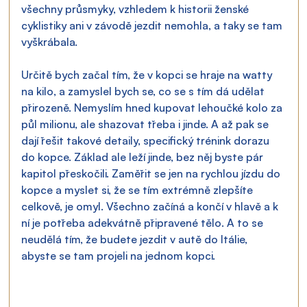
všechny průsmyky, vzhledem k historii ženské 
cyklistiky ani v závodě jezdit nemohla, a taky se tam 
vyškrábala.
Určitě bych začal tím, že v kopci se hraje na watty 
na kilo, a zamyslel bych se, co se s tím dá udělat 
přirozeně. Nemyslím hned kupovat lehoučké kolo za 
půl milionu, ale shazovat třeba i jinde. A až pak se 
dají řešit takové detaily, specifický trénink dorazu 
do kopce. Základ ale leží jinde, bez něj byste pár 
kapitol přeskočili. Zaměřit se jen na rychlou jízdu do 
kopce a myslet si, že se tím extrémně zlepšíte 
celkově, je omyl. Všechno začíná a končí v hlavě a k 
ní je potřeba adekvátně připravené tělo. A to se 
neudělá tím, že budete jezdit v autě do Itálie, 
abyste se tam projeli na jednom kopci.