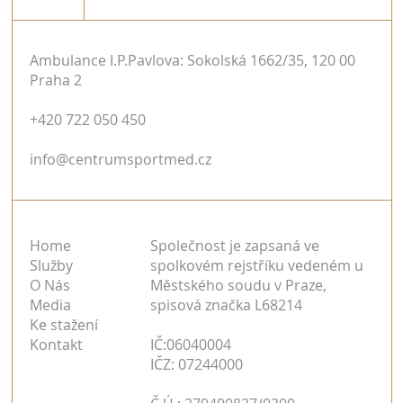
Ambulance I.P.Pavlova: Sokolská 1662/35, 120 00
Praha 2
Amatérský doping je byznys za stamilióny
+420 722 050 450
a organizovaná kriminální činnost
info@centrumsportmed.cz
Home
Společnost je zapsaná ve
Služby
spolkovém rejstříku vedeném u
O Nás
Městského soudu v Praze,
Media
spisová značka L68214
Ke stažení
Kontakt
IČ:06040004
IČZ: 07244000