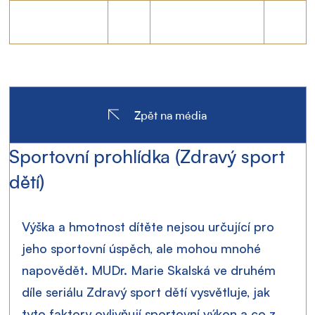
Zpět na média
Sportovní prohlídka (Zdravý sport
dětí)
Výška a hmotnost dítěte nejsou určující pro 
jeho sportovní úspěch, ale mohou mnohé 
napovědět. MUDr. Marie Skalská ve druhém 
díle seriálu Zdravý sport dětí vysvětluje, jak 
tyto faktory ovlivňují sportovní výkon a co z 