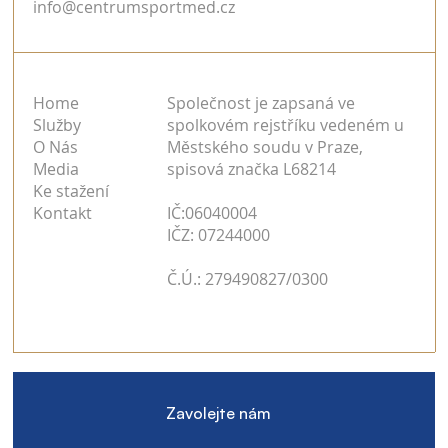
info@centrumsportmed.cz
Home
Společnost je zapsaná ve
Služby
spolkovém rejstříku vedeném u
O Nás
Městského soudu v Praze,
Media
spisová značka L68214
Ke stažení
Kontakt
IČ:06040004
IČZ: 07244000
Č.Ú.: 279490827/0300
Zavolejte nám