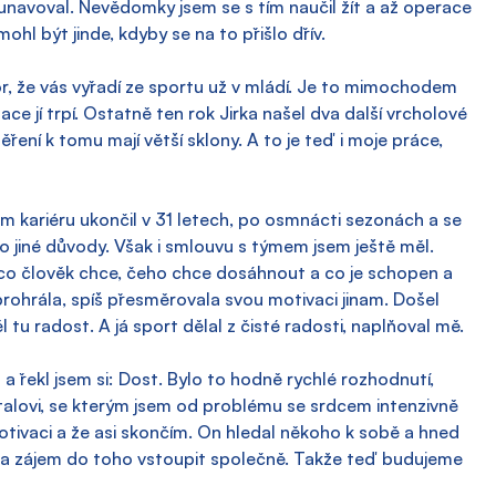
unavoval. Nevědomky jsem se s tím naučil žít a až operace 
mohl být jinde, kdyby se na to přišlo dřív.
ktor, že vás vyřadí ze sportu už v mládí. Je to mimochodem 
ce jí trpí. Ostatně ten rok Jirka našel dva další vrcholové 
ření k tomu mají větší sklony. A to je teď i moje práce, 
em kariéru ukončil v 31 letech, po osmnácti sezonách a se 
o jiné důvody. Však i smlouvu s týmem jsem ještě měl. 
e, co člověk chce, čeho chce dosáhnout a co je schopen a 
rohrála, spíš přesměrovala svou motivaci jinam. Došel 
l tu radost. A já sport dělal z čisté radosti, naplňoval mě.
a řekl jsem si: Dost. Bylo to hodně rychlé rozhodnutí, 
stalovi, se kterým jsem od problému se srdcem intenzivně 
tivaci a že asi skončím. On hledal někoho k sobě a hned 
 oba zájem do toho vstoupit společně. Takže teď budujeme 