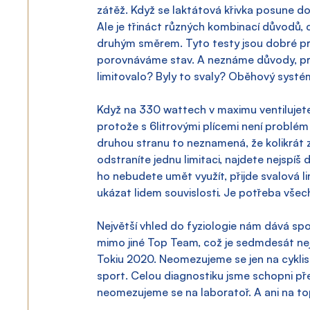
zátěž. Když se laktátová křivka posune dopr
Ale je třináct různých kombinací důvodů, 
druhým směrem. Tyto testy jsou dobré pro
porovnáváme stav. A neznáme důvody, pro
limitovalo? Byly to svaly? Oběhový syst
Když na 330 wattech v maximu ventilujete 12
protože s 6litrovými plícemi není problém
druhou stranu to neznamená, že kolikrát zl
odstraníte jednu limitaci, najdete nejspíš 
ho nebudete umět využít, přijde svalová li
ukázat lidem souvislosti. Je potřeba vše
Největší vhled do fyziologie nám dává s
mimo jiné Top Team, což je sedmdesát nejl
Tokiu 2020. Neomezujeme se jen na cyklisti
sport. Celou diagnostiku jsme schopni pře
neomezujeme se na laboratoř. A ani na t