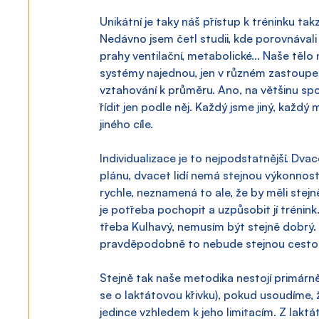
Unikátní je taky náš přístup k tréninku ta
Nedávno jsem četl studii, kde porovnávali
prahy ventilační, metabolické... Naše tělo
systémy najednou, jen v různém zastoupení.
vztahování k průměru. Ano, na většinu sp
řídit jen podle něj. Každý jsme jiný, každý
jiného cíle.
Individualizace je to nejpodstatnější. Dv
plánu, dvacet lidí nemá stejnou výkonnost
rychle, neznamená to ale, že by měli stejn
je potřeba pochopit a uzpůsobit jí trénink
třeba Kulhavý, nemusím být stejně dobrý.
pravděpodobně to nebude stejnou cesto
Stejně tak naše metodika nestojí primárně
se o laktátovou křivku), pokud usoudíme, 
jedince vzhledem k jeho limitacím. Z lak