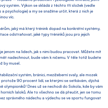
ý systém. Výkon se skládá z těchto tří složek (vedle 
a psychologie) a my se snažíme určit, která z nich je 
inou víc.
enérům, jaký má který trénink dopad na konkrétní systémy, 
tace odstraňovat, jaké typy tréninků jsou pro jejich 
 je jenom na lidech, jak s nimi budou pracovat. Můžete mít 
mět nadechnout, bude vám k ničemu. V těle totiž budete 
ež by musel.
abilizační systém, bránici, mezižeberní svaly, ale mozek 
 protože 90 procent lidí, se kterými se setkávám, dýchá 
ě olympioniků! Dnes už se nechodí do Sokola, kde by vám 
 horních laloků. Ale to všechno se dá přeučit, jen se tomu 
bez správného nádechu a výdechu se ve sportu fungovat 