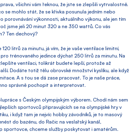
ava, všichni vám řeknou, že jste se zlepšili vytrvalostně. 
co se mohlo stát, že se křivka posunula jedním nebo 
 porovnávání výkonnosti, aktuálního výkonu, ale jen tím 
č jsme jeli 20 minut 320 a ne 350 wattů. Co vás 
ém? Ten dechový?
0 litrů za minutu, já vím, že je vaše ventilace limitní, 
 pro trénovaného jedince dýchat 250 litrů za minutu. Na 
epšíte ventilaci, tolikrát budete lepší, protože až 
další. Dodáte totiž tělu obrovské množství kyslíku, ale když 
mitace. A s tou se dá zase pracovat. To je naše práce, 
chno správně pochopit a interpretovat.
polupráce s Českým olympijským výborem. Chodí nám sem 
epších sportovců připravujících se na olympijské hry v 
ku, i když tam je nejvíc hobby závodníků, je to masový 
nést do bazénu, do Račic na veslařský kanál, 
op sportovce, chceme služby poskytovat i amatérům.