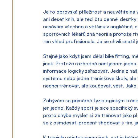
Je to obrovská příležitost a neuvěřitelná
ani deset knih, ale teď čtu denně, desítky
nasávám všechno a většinu v angličtině, co
sportovních lékařů zná teorii a protože tře
ten vhled profesionála. Já se chvíli snažil
Stejně jako když jsem dělal bike fitting, m
jinak. Protože rozhodně není jenom jedna 
informace logicky zařazovat. Jedna z naš
systému nebo jedné tréninkové školy, ale
nechci trénovat, ale koučovat, vést. Jako
Zabývám se primárně fyziologickým tréninke
jen jedno. Každý sport je sice specifický 
proto chyba myslet si, že trénovat jako p
se z osmdesáti procent shodovat s tím, ja
K tréninku přistupujeme jinak, než je běžn