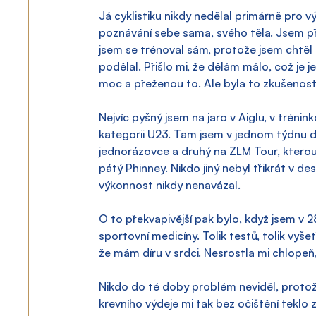
Já cyklistiku nikdy nedělal primárně pro v
poznávání sebe sama, svého těla. Jsem př
jsem se trénoval sám, protože jsem chtěl 
podělal. Přišlo mi, že dělám málo, což je j
moc a přeženou to. Ale byla to zkušenost
Nejvíc pyšný jsem na jaro v Aiglu, v tréni
kategorii U23. Tam jsem v jednom týdnu d
jednorázovce a druhý na ZLM Tour, kterou 
pátý Phinney. Nikdo jiný nebyl třikrát v de
výkonnost nikdy nenavázal.
O to překvapivější pak bylo, když jsem v 28
sportovní medicíny. Tolik testů, tolik vyšet
že mám díru v srdci. Nesrostla mi chlopeň,
Nikdo do té doby problém neviděl, protože 
krevního výdeje mi tak bez očištění teklo 