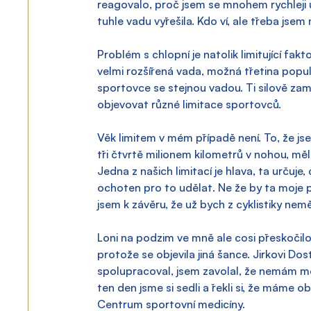
reagovalo, proč jsem se mnohem rychleji 
tuhle vadu vyřešila. Kdo ví, ale třeba jsem 
Problém s chlopní je natolik limitující fa
velmi rozšířená vada, možná třetina popula
sportovce se stejnou vadou. Ti silově zamě
objevovat různé limitace sportovců.
Věk limitem v mém případě není. To, že js
tři čtvrtě milionem kilometrů v nohou, měl
Jedna z našich limitací je hlava, ta určuj
ochoten pro to udělat. Ne že by ta moje p
jsem k závěru, že už bych z cyklistiky nemě
Loni na podzim ve mně ale cosi přeskočilo 
protože se objevila jiná šance. Jirkovi Do
spolupracoval, jsem zavolal, že nemám mo
ten den jsme si sedli a řekli si, že máme
Centrum sportovní medicíny.