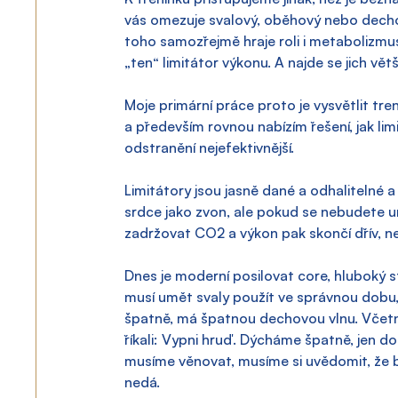
vás omezuje svalový, oběhový nebo dechov
toho samozřejmě hraje roli i metabolizmus 
„ten“ limitátor výkonu. A najde se jich větš
Moje primární práce proto je vysvětlit tr
a především rovnou nabízím řešení, jak limi
odstranění nejefektivnější.
Limitátory jsou jasně dané a odhalitelné a
srdce jako zvon, ale pokud se nebudete u
zadržovat CO2 a výkon pak skončí dřív, n
Dnes je moderní posilovat core, hluboký st
musí umět svaly použít ve správnou dobu,
špatně, má špatnou dechovou vlnu. Včetn
říkali: Vypni hruď. Dýcháme špatně, jen do
musíme věnovat, musíme si uvědomit, že 
nedá.