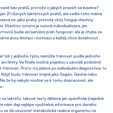
kzvaně bez prahů, protože o jakých prazích se bavíme? 
 jen 21 různých laktátových prahů, ale vedle toho máme 
 nezná nic jako prahy, protože vždy fungují všechny 
 Všechno ostatní je nulová individualizace, jen 
ortovců bude an/aerobní práh fungovat, ale je chyba se 
 máme jinou limitaci i motivaci a každý chce dosáhnout 
acet lidí z jednoho týmu nemůže trénovat podle jednoho 
 ani limity. Ve finále možná pojedou v závodě podobně 
ě trénovat. Proto my jdeme po individuální diagnostice, tu 
. Když budu trénovat stejně jako Sagan, Gaviria nebo 
 Ne že by nebylo možné se k tomu dopracovat, ale 
u.
 na laktátu, takové testy děláme jen specifické (nejedná 
že nám dají nejlépe využitelné informace pro daného 
tátu se dá usuzovat metabolická reakce organizmu na 