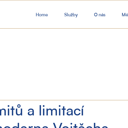
Home
Služby
O nás
Mé
itů a limitací
moderna Vojtěcha