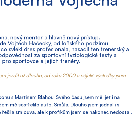
ona, nový mentor a hlavně nový přístup. 
ede Vojtěch Hačecký, od loňského podzimu 
 co svlékl dres profesionála, nasadil ten trenérský a 
odpovědnost za sportovní fyziologické testy a 
 pro sportovce a jejich trenéry.
sem jezdil už dlouho, od roku 2000 a nějaké výsledky jsem 
nu s Martinem Bláhou. Svého času jsem měl jet i na 
em mě sestřelilo auto. Smůla. Dlouho jsem jednal i s 
řešila smlouva, ale k profíkům jsem se nakonec nedostal.