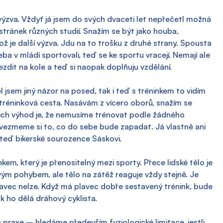
 výzva. Vždyť já jsem do svých dvaceti let nepřečetl možná 
 stránek různých studií. Snažím se být jako houba, 
ž je další výzva. Jdu na to trošku z druhé strany. Spousta 
ba v mládí sportovali, teď se ke sportu vracejí. Nemají ale 
 jezdit na kole a teď si naopak doplňuju vzdělání.
ěl jsem jiný názor na posed, tak i teď s tréninkem to vidím 
tréninková cesta. Nasávám z vícero oborů, snažím se 
ich výhod je, že nemusíme trénovat podle žádného 
 vezmeme si to, co do sebe bude zapadat. Já vlastně ani 
 teď bikerské sourozence Sáskovi.
m, který je přenositelný mezi sporty. Přece lidské tělo je 
svým pohybem, ale tělo na zátěž reaguje vždy stejně. Je 
lavec nelze. Když má plavec dobře sestavený trénink, bude 
k ho dělá dráhový cyklista.
á praxe – hledáme především fyziologické limitace, jestli 