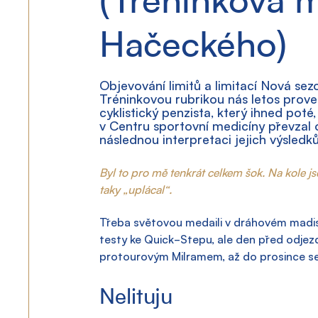
Hačeckého)
Objevování limitů a limitací Nová sez
Tréninkovou rubrikou nás letos prov
cyklistický penzista, který ihned poté,
v Centru sportovní medicíny převzal 
následnou interpretaci jejich výsledků
Byl to pro mě tenkrát celkem šok. Na kole j
taky „uplácal“.
Třeba světovou medaili v dráhovém madiso
testy ke Quick-Stepu, ale den před odjezd
protourovým Milramem, až do prosince se 
Nelituju