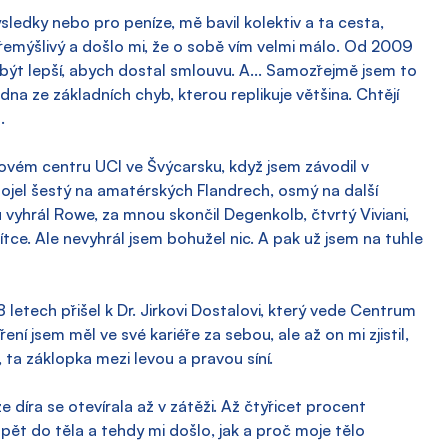
ýsledky nebo pro peníze, mě bavil kolektiv a ta cesta, 
emýšlivý a došlo mi, že o sobě vím velmi málo. Od 2009 
být lepší, abych dostal smlouvu. A... Samozřejmě jsem to 
edna ze základních chyb, kterou replikuje většina. Chtějí 
.
nkovém centru UCI ve Švýcarsku, když jsem závodil v 
ojel šestý na amatérských Flandrech, osmý na další 
vyhrál Rowe, za mnou skončil Degenkolb, čtvrtý Viviani, 
sítce. Ale nevyhrál jsem bohužel nic. A pak už jsem na tuhle 
 letech přišel k Dr. Jirkovi Dostalovi, který vede Centrum 
ření jsem měl ve své kariéře za sebou, ale až on mi zjistil, 
 ta záklopka mezi levou a pravou síní.
díra se otevírala až v zátěži. Až čtyřicet procent 
zpět do těla a tehdy mi došlo, jak a proč moje tělo 