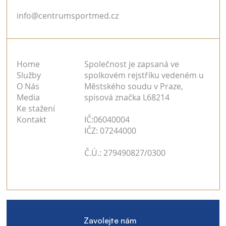
info@centrumsportmed.cz
Home
Společnost je zapsaná ve
Služby
spolkovém rejstříku vedeném u
O Nás
Městského soudu v Praze,
Media
spisová značka L68214
Ke stažení
Kontakt
IČ:06040004
IČZ: 07244000
Č.Ú.: 279490827/0300
Zavolejte nám