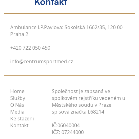
Kontakt
Ambulance I.P.Pavlova: Sokolská 1662/35, 120 00
Praha 2
+420 722 050 450
info@centrumsportmed.cz
Home
Společnost je zapsaná ve
Služby
spolkovém rejstříku vedeném u
O Nás
Městského soudu v Praze,
Media
spisová značka L68214
Ke stažení
Kontakt
IČ:06040004
IČZ: 07244000